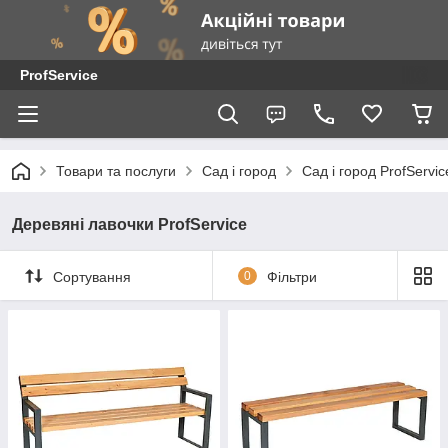
ProfService
Товари та послуги
Сад і город
Сад і город ProfServic
Деревяні лавочки ProfService
Сортування
0
Фільтри