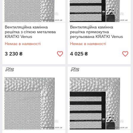
Вентиляційна камінна
Вентиляційна камінна
решітка з сіткою металева
решітка прямокутна
KRATKI Venus
регульована KRATKI Venus
никелированый 22х37 см
никелированый 22х37 см з
Немає в наявності
Немає в наявності
жалюзі
3 230
4 025
₴
₴