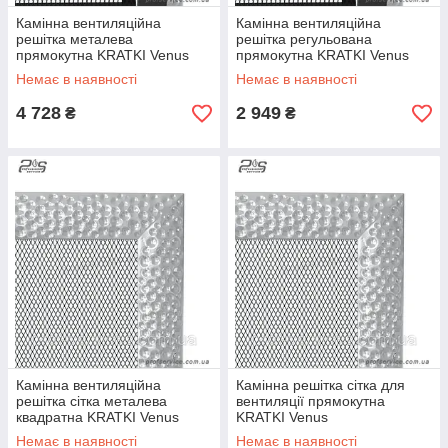
Камінна вентиляційна
Камінна вентиляційна
решітка металева
решітка регульована
прямокутна KRATKI Venus
прямокутна KRATKI Venus
никелированый 22х45 см з
никелированый 17х49 см з
Немає в наявності
Немає в наявності
жалюзі
жалюзі
4 728
2 949
₴
₴
Камінна вентиляційна
Камінна решітка сітка для
решітка сітка металева
вентиляції прямокутна
квадратна KRATKI Venus
KRATKI Venus
никелированый 11х11 см
никелированый 17х37 см
Немає в наявності
Немає в наявності