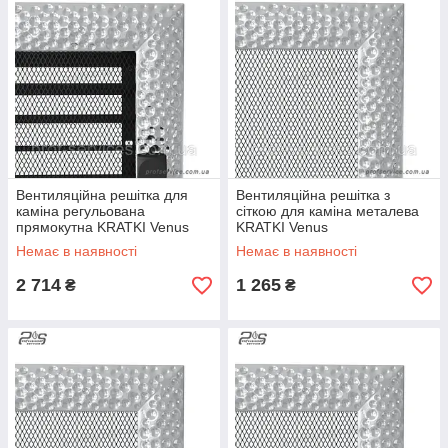
Вентиляційна решітка для
Вентиляційна решітка з
каміна регульована
сіткою для каміна металева
прямокутна KRATKI Venus
KRATKI Venus
никелированый 17х37 см з
никелированый 11х17 см
Немає в наявності
Немає в наявності
жалюзі
2 714
1 265
₴
₴