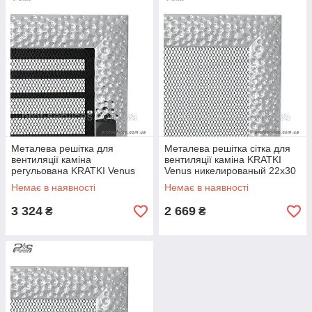
Металева решітка для
Металева решітка сітка для
вентиляції каміна
вентиляції каміна KRATKI
регульована KRATKI Venus
Venus никелированый 22х30
никелированый 22х30 см з
см
Немає в наявності
Немає в наявності
жалюзі
3 324
2 669
₴
₴