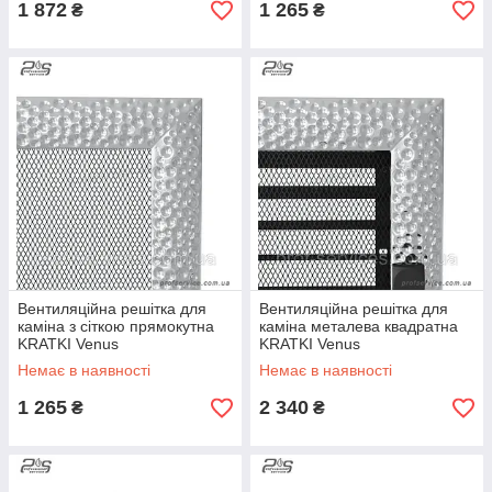
1 872
1 265
₴
₴
Вентиляційна решітка для
Вентиляційна решітка для
каміна з сіткою прямокутна
каміна металева квадратна
KRATKI Venus
KRATKI Venus
никелированый 11х24 см
никелированый 22х22 см з
Немає в наявності
Немає в наявності
жалюзі
1 265
2 340
₴
₴