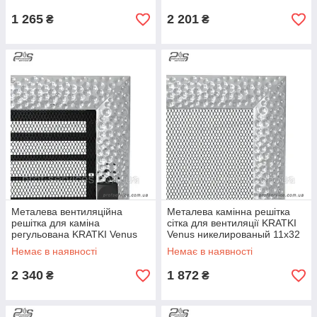
1 265
2 201
₴
₴
Металева вентиляційна
Металева камінна решітка
решітка для каміна
сітка для вентиляції KRATKI
регульована KRATKI Venus
Venus никелированый 11х32
никелированый 17х30 см з
см
Немає в наявності
Немає в наявності
жалюзі
2 340
1 872
₴
₴