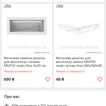
Металева камінна решітка
Металева решітка для
для вентиляції сталева
вентиляції каміна KRATKI
KRATKI люфт біла 9х20 см
люфт кутова біла 560х560х90
мм
Немає в наявності
Немає в наявності
890
48
₴
₴
Про нас
94% позитивних з 202 відгуків за рік