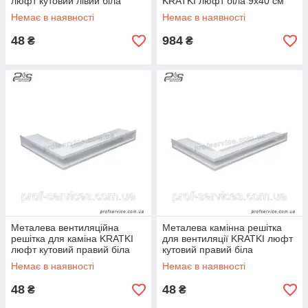
люфт кутовий лівий біла
KRATKI люфт біла 9х40 см
766х547х90 мм
Немає в наявності
Немає в наявності
48
984
₴
₴
Металева вентиляційна
Металева камінна решітка
решітка для каміна KRATKI
для вентиляції KRATKI люфт
люфт кутовий правий біла
кутовий правий біла
547х766х90 мм
547х766х60 мм
Немає в наявності
Немає в наявності
48
48
₴
₴