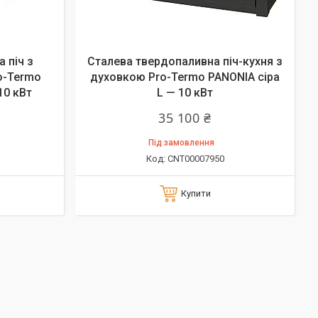
 піч з
Сталева твердопаливна піч-кухня з
o-Termo
духовкою Pro-Termo PANONIA сіра
10 кВт
L — 10 кВт
35 100 ₴
Під замовлення
CNT00007950
Купити