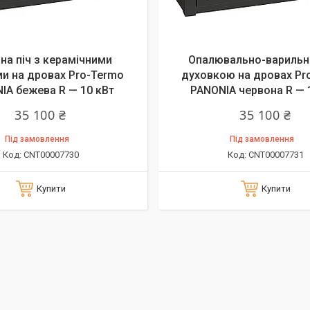
на піч з керамічними
Опалювально-варильна
и на дровах Pro-Termo
духовкою на дровах Pr
IA бежева R — 10 кВт
PANONIA червона R — 
35 100 ₴
35 100 ₴
Під замовлення
Під замовлення
CNT00007730
CNT00007731
Купити
Купити