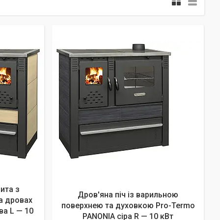
ита з
Дров'яна піч із варильною
а дровах
поверхнею та духовкою Pro-Termo
а L — 10
PANONIA сіра R — 10 кВт