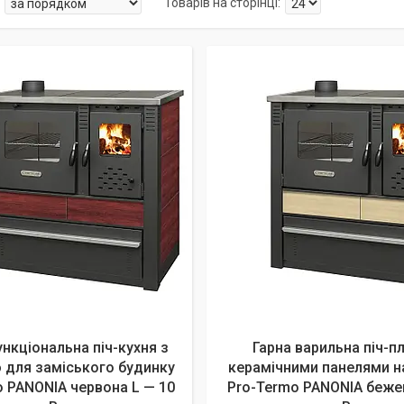
нкціональна піч-кухня з
Гарна варильна піч-пл
 для заміського будинку
керамічними панелями н
 PANONIA червона L — 10
Pro-Termo PANONIA бежев