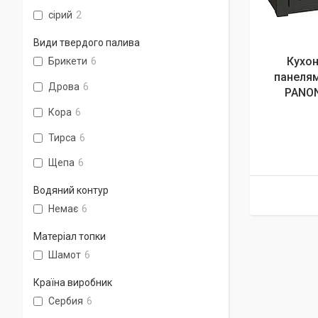
сірий
2
Види твердого палива
Кухон
Брикети
6
панелям
Дрова
6
PANON
Кора
6
Тирса
6
Щепа
6
Водяний контур
Немає
6
Матеріал топки
Шамот
6
Країна виробник
Сербия
6